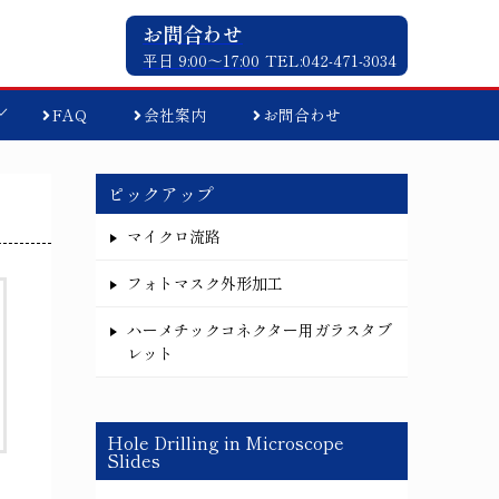
お問合わせ
平日 9:00〜17:00
TEL:042-471-3034
FAQ
会社案内
お問合わせ
ピックアップ
マイクロ流路
フォトマスク外形加工
ハーメチックコネクター用ガラスタブ
レット
Hole Drilling in Microscope
Slides