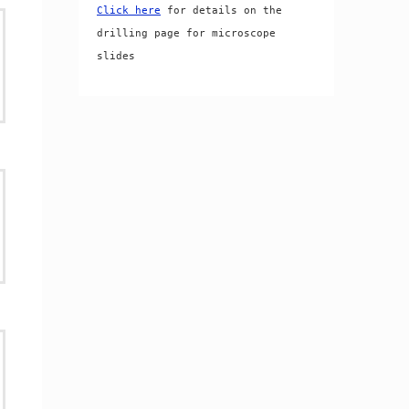
Click here
 for details on the 
drilling page for microscope 
slides