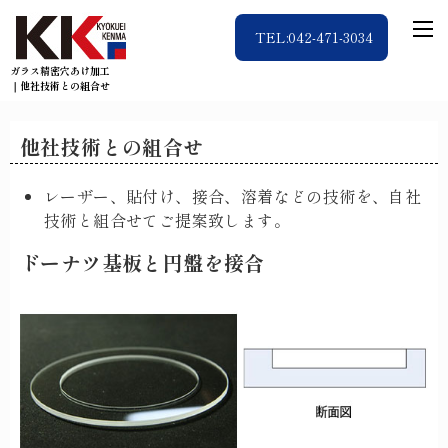
TEL:042-471-3034
ガラス精密穴あけ加工
｜他社技術との組合せ
他社技術との組合せ
レーザー、貼付け、接合、溶着などの技術を、自社
技術と組合せてご提案致します。
ドーナツ基板と円盤を接合