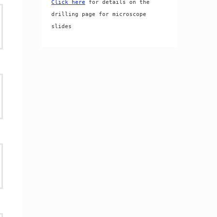
Click here
 for details on the 
drilling page for microscope 
slides