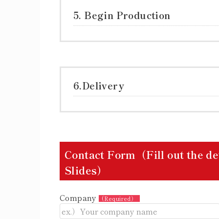
5. Begin Production
6.Delivery
Contact Form（Fill out the det
Slides）
Company
(Required）