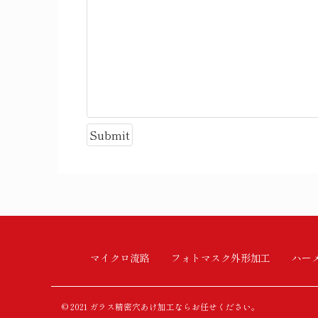
マイクロ流路
フォトマスク外形加工
ハー
© 2021 ガラス精密穴あけ加工ならお任せください。