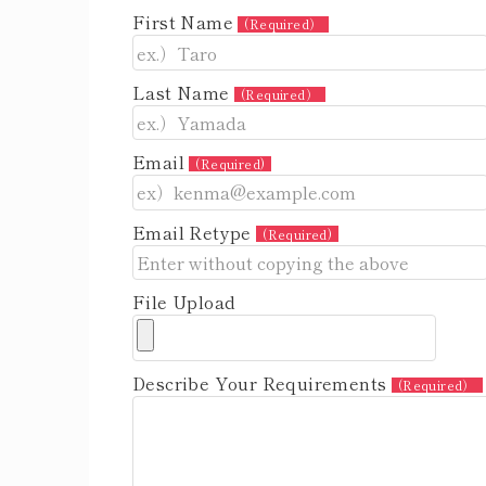
First Name
(Required）
Last Name
(Required）
Email
(Required)
Email Retype
(Required)
File Upload
Describe Your Requirements
(Required）