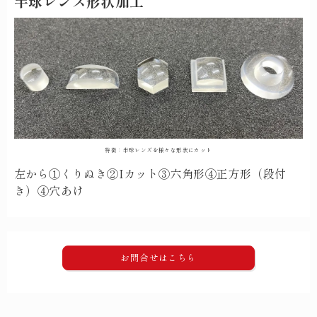
半球レンズ形状加工
特徴：半球レンズを様々な形状にカット
左から①くりぬき②Iカット③六角形④正方形（段付
き）④穴あけ
お問合せはこちら