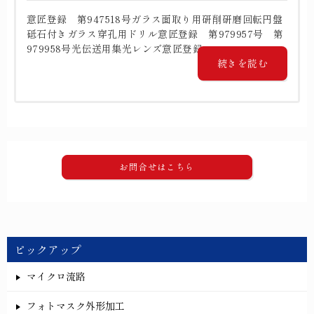
意匠登録 第947518号ガラス面取り用研削研磨回転円盤
砥石付きガラス穿孔用ドリル意匠登録 第979957号 第
979958号光伝送用集光レンズ意匠登録 ...
続きを読む
お問合せはこちら
ピックアップ
マイクロ流路
フォトマスク外形加工