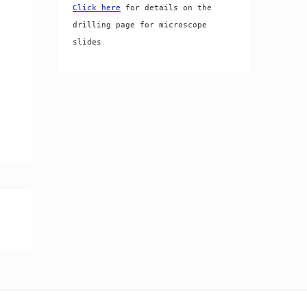
Click here
 for details on the 
drilling page for microscope 
slides