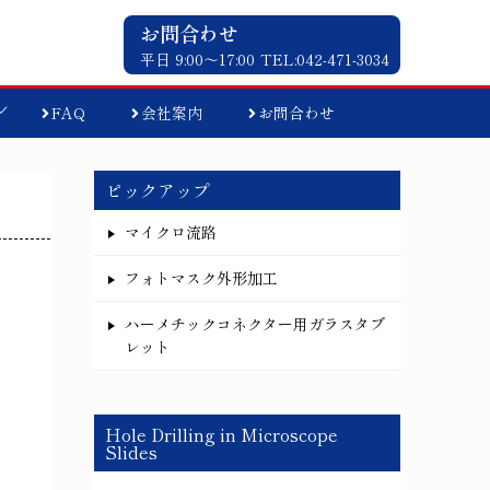
お問合わせ
平日 9:00〜17:00
TEL:042-471-3034
FAQ
会社案内
お問合わせ
ピックアップ
マイクロ流路
フォトマスク外形加工
ハーメチックコネクター用ガラスタブ
レット
Hole Drilling in Microscope
Slides