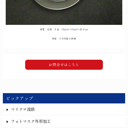
材質：石英 寸法：ODφ83×IDφ65×深さ5㎜
特徴：穴の内部を研磨
お問合せはこちら
ピックアップ
マイクロ流路
フォトマスク外形加工